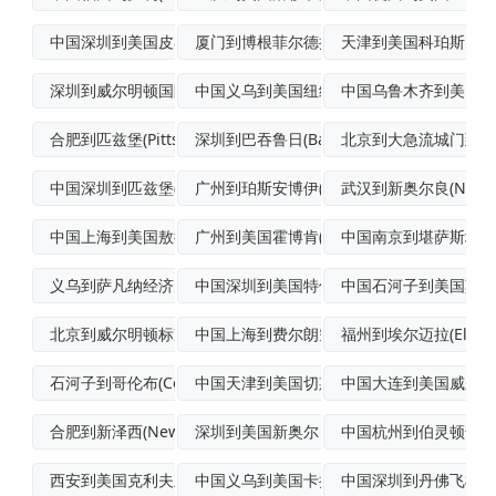
中国深圳到美国皮奥里亚经济空运
厦门到博根菲尔德拼箱海运
天津到美国科珀斯克里斯蒂
深圳到威尔明顿国际快递
中国义乌到美国纽约国际海运
中国乌鲁木齐到美国诺
合肥到匹兹堡(Pittsburgh)国际
深圳到巴吞鲁日(BatonRouge)国
北京到大急流城门到门
中国深圳到匹兹堡(Pittsburgh)
广州到珀斯安博伊(PerthAmboy)
武汉到新奥尔良(NewOr
中国上海到美国敖德萨(Odessa)空运
广州到美国霍博肯(Hoboken)国际海
中国南京到堪萨斯城航
义乌到萨凡纳经济空运
中国深圳到美国特伦顿(Trenton)海
中国石河子到美国莫比尔(
北京到威尔明顿标准空运
中国上海到费尔朗空海联运
福州到埃尔迈拉(Elmir
石河子到哥伦布(Columbus)普货空
中国天津到美国切斯特海运
中国大连到美国威尔明
合肥到新泽西(NewJersey)拼货空
深圳到美国新奥尔良(NewOrleans
中国杭州到伯灵顿普货
西安到美国克利夫兰航空运输
中国义乌到美国卡拉贝尔(Carrabel
中国深圳到丹佛飞机运