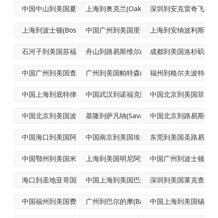
中国中山到美国夏洛特标准空运
上海到奥克兰(Oakland)海运
深圳到安克雷奇飞机运
上海到波士顿(Boston)国际海空联运
中国广州到美国里奇菲尔德帕克(Ridge
上海到安纳波利斯(Anna
石河子到美国苏福尔斯空运派送
舟山到路易斯维尔(Louisville)
成都到美国洛杉矶(LosAn
中国广州到美国查尔斯顿空运物流专线
广州到美国帕特森(Paterson)港到
福州到格尔夫波特(Gulf
中国上海到底特律(Detroit)海空联
中国武汉到诺福克国际海空联运
中国北京到美国菲尼克
中国北京到美国波士顿(Boston)航空
基隆到萨凡纳(Savannah)海洋运输
中国北京到路易斯维尔(Lou
中国海口到美国阿瑟港(PortArthu
中国南京到美国埃弗格雷斯港(PortEv
东莞到美国圣路易斯(St.L
中国鄂州到美国米苏拉(Missoula)
上海到美国明尼阿波利斯(Minneapo
中国广州到波士顿跨境
海口到圣地亚哥国际空运
中国上海到美国巴尔的摩(Baltimor
深圳到美国莱克查尔斯(La
中国福州到美国费城国际快递
广州到巴尔的摩(Baltimore)空运
中国上海到美国锡达礁