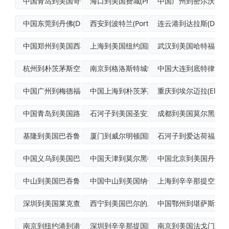
中国青岛到美国哥伦布(Columbus)
海口到美国费城(Philadelphia
中国广州到密尔沃基(Mil
中国东莞到丹佛(Denver)加急空运
西安到波特兰(Portland)空运专线
连云港到达拉斯(Dalla
中国郑州到美国西棕榈滩普货空运
上海到美国纽约国际快递
武汉到美国哈特福德(Har
杭州到朴茨茅斯空运派送
南京到格洛斯特城轮船运输
中国大连到底特律国际
中国广州到梅德福(Medford)优先空
中国上海到朴茨茅斯(Portsmouth
重庆到埃尔迈拉(Elmir
中国青岛到美国路易斯维尔空运专线
石河子到美国圣安东尼奥(SanAnton
成都到美国莫尔黑德城
基隆到美国巴吞鲁日(BatonRouge
厦门到威尔明顿国际多式联运
石河子到爱达荷福尔斯(Id
中国义乌到美国巴尔的摩(Baltimor
中国天津到莫尔黑德城(MoreheadC
中国北京到美国丹佛(De
中山到美国巴吞鲁日(BatonRouge
中国中山到美国纳什维尔(Nashvill
上海到辛辛那提空运快
深圳到美国莱克查尔斯散货船运输
西宁到美国巴尔的摩(Baltimore)
中国鄂州到堪萨斯城国
南京到纽约港到港海运
深圳到辛辛那提国际空运
南京到美国法戈门到门