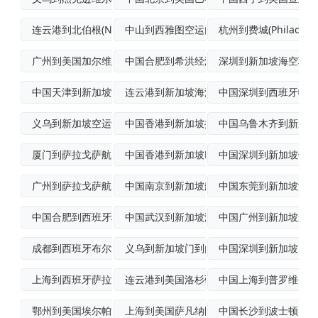
连云港到北伯根(NorthBergen)
中山到西雅图空运门到门专线
杭州到费城(Philadelp
广州到美国加尔维斯顿(Galveston
中国合肥到希洪经济空运
深圳到新加坡海空联运
中国天津到新加坡海上运输
连云港到新加坡海洋运输
中国深圳到西班牙帕尔
义乌到新加坡空运专线
中国香港到新加坡拼箱海运
中国乌鲁木齐到新加坡
厦门到萨拉戈萨航空快递
中国香港到新加坡FCL海运
中国深圳到新加坡优先
广州到萨拉戈萨航空货运
中国南京到新加坡船运
中国东莞到新加坡海空
中国合肥到西班牙穆尔西亚航空运输
中国武汉到新加坡海运
中国广州到新加坡航空
成都到西班牙布尔戈斯加急空运
义乌到新加坡门到门海运
中国深圳到新加坡国际
上海到西班牙萨拉戈萨空运物流专线
连云港到美国洛杉矶班轮运输
中国上海到普罗维登斯(Pr
鄂州到美国埃尔帕索(ElPaso)门到门
上海到美国萨凡纳国际多式联运
中国长沙到波士顿门到