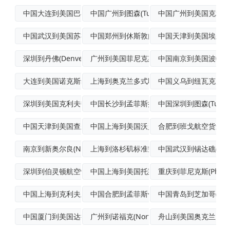
中国大连到美国巴吞鲁日(BatonRou
中国广州到图森(Tucson)拼货空运
中国广州到美国克利夫兰(C
中国武汉到美国苏福尔斯(SiouxFal
中国郑州到休斯敦门到门空运
中国天津到美国埃尔姆
深圳到丹佛(Denver)空运
广州到美国菲尼克斯(Phoenix)空运
中国南京到美国波特兰(Po
大连到美国诺克斯维尔空运快递
上海到奥克兰多式联运
中国义乌到纽瓦克空运
深圳到美国克利夫顿(Clifton)跨境
中国长沙到孟菲斯拼货空运
中国深圳到图森(Tucs
中国天津到美国查尔斯顿标准空运
中国上海到美国沃灵顿门到门海运
合肥到班戈航空货运
南京到新奥尔良(NewOrleans)F
上海到洛杉矶标准空运
中国武汉到锡达礁(Ceda
深圳到伯灵顿航空快递
中国上海到美国托莱多(Toledo)整箱
重庆到菲尼克斯(Phoen
中国上海到克利夫兰(Cleveland)
中国合肥到孟菲斯优先空运
中国青岛到芝加哥(Chi
中国厦门到美国达拉斯(Dallas)空海
广州到诺福克(Norfolk)空运物流专
舟山到美国奥克兰国际