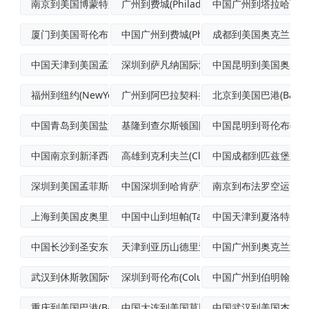
南京到美国博蒙特跨境海空联运
广州到费城(Philadelphia)空
中国广州到塔拉哈西(Tall
厦门到美国哥伦布门到门空运
中国广州到费城(Philadelphia
成都到美国奥克兰空运
中国天津到美国孟菲斯普货空运
深圳到萨凡纳国际海运
中国昆明到美国奥尔巴
福州到纽约(NewYork)加急空运
广州到阿巴拉契科拉FCL海运
北京到美国巴港(BarHa
中国青岛到美国盐湖城标准空运
基隆到查尔斯顿国际海运
中国昆明到哥伦布(Col
中国南京到新泽西(NewJersey)航
高雄到克利夫兰(Cleveland)整箱
中国成都到匹兹堡跨境
深圳到美国孟菲斯(Memphis)国际航
中国深圳到哈肯萨克国际海运
南京到布法罗空运
上海到美国皮奥里亚(Peoria)普货空
中国中山到坦帕(Tampa)国际海空联运
中国天津到夏洛特空运
中国长沙到圣安东尼奥国际空运专线
天津到亚历山德里亚(Alexandria
中国广州到奥克兰跨境
武汉到休斯敦国际快递
深圳到哥伦布(Columbus)船运
中国广州到伯明翰航空
重庆到美国巴港(BarHarbor)国际
中国大连到美国莫比尔(Mobile)集装
中国武汉到美国杰克逊