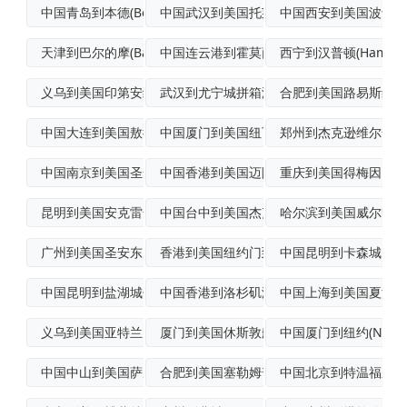
中国青岛到本德(Bend)飞机运输
中国武汉到美国托莱多海运
中国西安到美国波士顿
天津到巴尔的摩(Baltimore)标准
中国连云港到霍莫萨萨港到港海运
西宁到汉普顿(Hampt
义乌到美国印第安纳波利斯(Indiana
武汉到尤宁城拼箱海运
合肥到美国路易斯维尔(Lou
中国大连到美国敖德萨(Odessa)空运
中国厦门到美国纽瓦克(Newark)海上
郑州到杰克逊维尔普货
中国南京到美国圣安东尼奥(SanAnto
中国香港到美国迈阿密多式联运
重庆到美国得梅因国际
昆明到美国安克雷奇国际航空货运
中国台中到美国杰克逊维尔(Jackson
哈尔滨到美国威尔明顿
广州到美国圣安东尼奥国际快递
香港到美国纽约门到门海运
中国昆明到卡森城国际
中国昆明到盐湖城优先空运
中国香港到洛杉矶港到港海运
中国上海到美国夏洛特(Ch
义乌到美国亚特兰大(Atlanta)航空
厦门到美国休斯敦船运
中国厦门到纽约(NewY
中国中山到美国萨凡纳(Savannah)
合肥到美国塞勒姆普货空运
中国北京到特温福尔斯