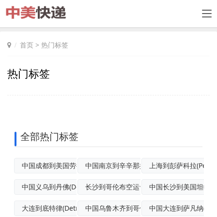
首页
>
热门标签
热门标签
全部热门标签
中国成都到美国劳德代尔堡空运快递
中国南京到辛辛那提空运门到门专线
上海到彭萨科拉(Pensa
中国义乌到丹佛(Denver)优先空运
长沙到哥伦布空运专线
中国长沙到美国坦帕航
大连到底特律(Detroit)国际海运
中国乌鲁木齐到哥伦布(Columbus)
中国大连到萨凡纳(Sava