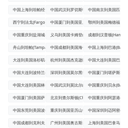
中国上海到坦帕经济空运
中国武汉到罗切斯特(Rochester)
中国南京到美国匹兹堡(Pi
西宁到法戈(Fargo)空运派送
中国厦门到美国亚历山德里亚散货船运输
鄂州到美国梅德福国际
中国重庆到盐湖城(SaltLakeCit
义乌到美国卡姆登(Camden)海运
成都到汉普顿(Hampt
舟山到坦帕(Tampa)轮船运输
中国成都到美国海伦娜海空联运
中国上海到巴港(BarHa
大连到美国洛杉矶(LosAngeles)
杭州到美国杰克逊国际海空联运
中国大连到美国巴尔的摩(B
中国大连到波特兰(Portland)海洋
深圳到美国莫尔黑德城(MoreheadC
中国厦门到堪萨斯城航
中国大连到美国林德赫斯特海运
中国武汉到莫比尔(Mobile)标准空运
中国重庆到贝永(Bayo
中国厦门到美国萨克拉门托(Sacrame
北京到查尔斯顿(Charleston)标
中国重庆到阿瑟港(PortA
中国东莞到美国波特兰空运门到门专线
重庆到美国亚历山德里亚(Alexandr
中国深圳到迈阿密(Mia
中国成都到克利夫兰航空货运
广州到美国奥古斯塔加急空运
上海到美国巴拿马城FC