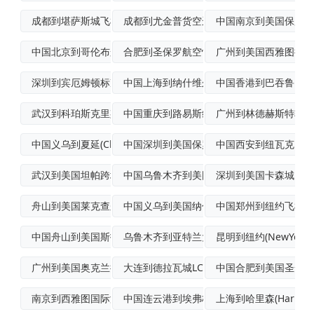
成都到堪萨斯城飞机运输
成都到尤金普货空运
中国南京到美国保罗斯
中国北京到哥伦布航空运输
合肥到圣保罗航空快递
广州到美国西雅图拼箱
深圳到宾厄姆顿标准空运
中国上海到纳什维尔(Nashville)
中国香港到巴吞鲁日(Bat
武汉到科珀斯克里斯蒂空运派送
中国重庆到路易斯维尔(Louisvill
广州到林德赫斯特轮船
中国义乌到夏延(Cheyenne)国际空
中国深圳到美国保罗斯伯勒(Paulsbo
中国西安到纽瓦克国际
武汉到美国坦帕跨境联运
中国乌鲁木齐到美国亚历山德里亚多式联运
深圳到美国卡森城空运
舟山到美国莱克查尔斯(LakeCharl
中国义乌到美国纳什维尔普货空运
中国郑州到纽约飞机运
中国舟山到美国斯托克顿(Stockton
乌鲁木齐到亚特兰大(Atlanta)拼货
昆明到纽约(NewYork
广州到美国奥克兰拼箱海运
大连到德拉瓦城LCL海运
中国合肥到美国圣安东尼奥
南京到西雅图国际海运
中国连云港到埃弗格雷斯港集装箱运输
上海到哈里森(Harrison