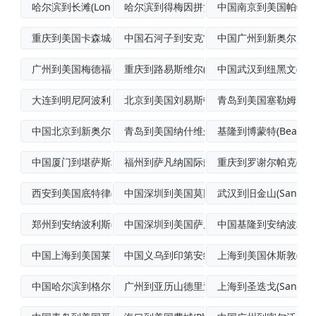
哈尔滨到长滩(LongBeach)航空快
哈尔滨到得梅因拼货空运
中国南京到美国帕特森(Pa
重庆到美国卡森城(CarsonCity)
中国石河子到安克雷奇(Anchorage
中国广州到新奥尔良国
广州到美国梅德福(Medford)航空货
重庆到路易斯维尔(Louisville)
中国武汉到纽黑文(New
大连到明尼阿波利斯经济空运
北京到美国刘易斯顿空运派送
青岛到美国塞勒姆国际
中国北京到新奥尔良国际空运专线
青岛到美国纳什维尔(Nashville)
基隆到博蒙特(Beaum
中国厦门到堪萨斯城(KansasCity
福州到萨凡纳国际航空货运
重庆到罗谢尔帕克(Roche
西安到美国底特律(Detroit)拼货空
中国深圳到美国莫比尔加急空运
武汉到旧金山(SanFranc
郑州到安纳波利斯(Annapolis)航
中国深圳到美国萨凡纳(Savannah)
中国基隆到安纳波利斯(An
中国上海到美国莱克查尔斯(LakeCha
中国义乌到印第安纳波利斯(Indiana
上海到美国休斯敦(Hou
中国哈尔滨到格尔夫波特国际航空货运
广州到亚历山德里亚(Alexandria
上海到圣迭戈(SanDie