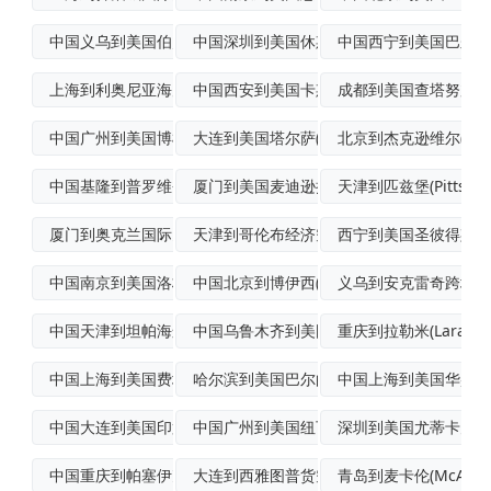
中国义乌到美国伯灵顿空运物流专线
中国深圳到美国休斯敦(Houston)空
中国西宁到美国巴尔的
上海到利奥尼亚海空联运
中国西安到美国卡斯珀空运物流专线
成都到美国查塔努加跨
中国广州到美国博根菲尔德(Bogota)
大连到美国塔尔萨(Tulsa)空运门到门
北京到杰克逊维尔(Jackso
中国基隆到普罗维登斯(Providenc
厦门到美国麦迪逊拼货空运
天津到匹兹堡(Pittsbu
厦门到奥克兰国际多式联运
天津到哥伦布经济空运
西宁到美国圣彼得斯堡(St
中国南京到美国洛杉矶(LosAngele
中国北京到博伊西(Boise)国际空运专
义乌到安克雷奇跨境海
中国天津到坦帕海运
中国乌鲁木齐到美国明尼阿波利斯空运派送
重庆到拉勒米(Larami
中国上海到美国费城(Philadelph
哈尔滨到美国巴尔的摩空运门到门专线
中国上海到美国华盛顿
中国大连到美国印第安纳波利斯海运
中国广州到美国纽瓦克空运门到门专线
深圳到美国尤蒂卡空运
中国重庆到帕塞伊克(Passaic)FC
大连到西雅图普货空运
青岛到麦卡伦(McAlle