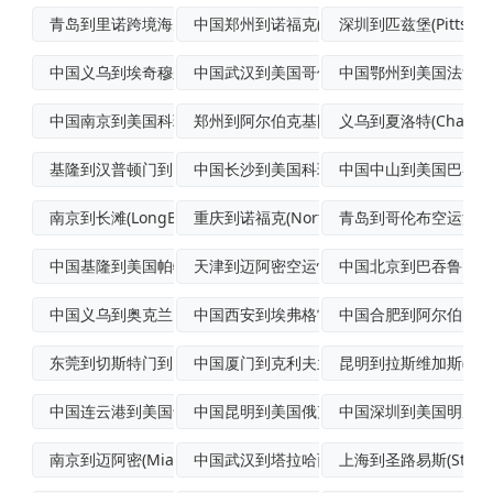
青岛到里诺跨境海空联运
中国郑州到诺福克(Norfolk)航空运
深圳到匹兹堡(Pittsbu
中国义乌到埃奇穆尔(Edgemoor)海
中国武汉到美国哥伦布空运专线
中国鄂州到美国法戈(Fa
中国南京到美国科珀斯克里斯蒂(Corpu
郑州到阿尔伯克基国际空运专线
义乌到夏洛特(Charlot
基隆到汉普顿门到门海运
中国长沙到美国科珀斯克里斯蒂(Corpu
中国中山到美国巴吞鲁
南京到长滩(LongBeach)集装箱运
重庆到诺福克(Norfolk)空运派送
青岛到哥伦布空运派送
中国基隆到美国帕特森港到港海运
天津到迈阿密空运快递
中国北京到巴吞鲁日航
中国义乌到奥克兰FCL海运
中国西安到埃弗格雷斯港航空货运
中国合肥到阿尔伯克基(A
东莞到切斯特门到门海运
中国厦门到克利夫兰(Cleveland)
昆明到拉斯维加斯(LasV
中国连云港到美国卡拉贝尔(Carrabe
中国昆明到美国俄克拉荷马城门到门空运
中国深圳到美国明尼阿
南京到迈阿密(Miami)国际多式联运
中国武汉到塔拉哈西(Tallahasse
上海到圣路易斯(St.Lou