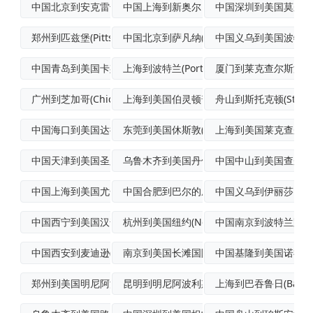
中国北京到安克雷奇(Anchorage)
中国上海到新奥尔良(NewOrleans
中国深圳到美国莫尔黑
郑州到匹兹堡(Pittsburgh)优先
中国北京到萨凡纳(Savannah)经济
中国义乌到美国波特兰(Po
中国青岛到美国卡斯珀(Casper)空运
上海到波特兰(Portland)航空货运
厦门到莱克查尔斯海运
广州到芝加哥(Chicago)飞机运输
上海到美国伯灵顿普货空运
舟山到斯托克顿(Stock
中国海口到美国达拉斯拼货空运
东莞到美国休斯敦(Houston)标准空
上海到美国莱克查尔斯
中国天津到美国圣路易斯(St.Louis
乌鲁木齐到美国丹佛(Denver)标准空
中国中山到美国查尔斯顿(C
中国上海到美国尤金门到门空运
中国合肥到巴尔的摩普货空运
中国义乌到伊丽莎白国
中国西宁到美国汉普顿普货空运
杭州到美国纽约(NewYork)加急空运
中国南京到波特兰跨境
中国西安到麦迪逊(Madison)空运
南京到美国长滩国际海空联运
中国基隆到美国诺福克
郑州到美国明尼阿波利斯(Minneapo
昆明到明尼阿波利斯(Minneapoli
上海到巴吞鲁日(Baton