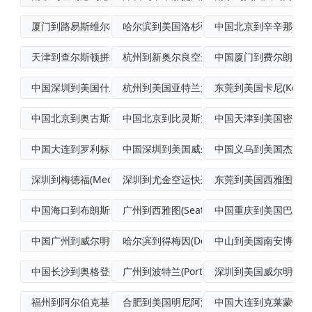
厦门到路易斯维尔(Louisville)
哈尔滨到美国洛杉矶标准空运
中国北京到辛辛那提(Cinc
天津到查尔斯顿拼箱海运
杭州到新奥尔良空运物流专线
中国厦门到费尔朗国际
中国深圳到美国什里夫波特(Shrevep
杭州到美国亚特兰大(Atlanta)优先
东莞到美国卡尼(Kearn
中国北京到奥古斯塔飞机运输
中国北京到比灵斯空运门到门专线
中国天津到美国密尔沃基(
中国大连到罗利标准空运
中国深圳到美国威尔明顿空运物流专线
中国义乌到美国杰克逊
深圳到梅德福(Medford)标准空运
深圳到尤金空运快递
东莞到美国西雅图海空
中国海口到布朗斯维尔空运
广州到西雅图(Seattle)空运派送
中国重庆到美国巴尔的
中国广州到威尔明顿(Wilmington
哈尔滨到得梅因(DesMoines)飞机
中山到美国南安博伊(Sou
中国长沙到奥格登斯堡(Ogdensbur
广州到波特兰(Portland)国际航空
深圳到美国威尔明顿(Wil
福州到阿尔伯克基国际航空货运
合肥到美国明尼阿波利斯(Minneapo
中国大连到克莱蒙特(Cla