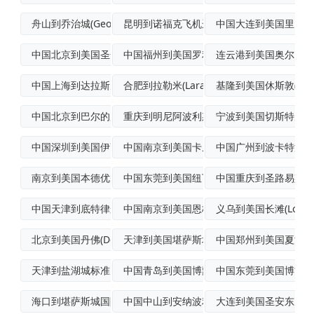
舟山到乔治城(Georgetown)轮船
昆明到诺福克飞机运输
中国大连到美国里弗埃奇(
中国北京到美国圣安东尼奥加急空运
中国福州到美国罗利普货空运
连云港到美国奥尔巴尼
中国上海到达拉斯空运
合肥到拉勒米(Laramie)空运物流专
基隆到美国休斯敦(Houst
中国北京到巴尔的摩优先空运
重庆到明尼阿波利斯(Minneapoli
宁波到美国切斯特空海
中国深圳到美国伊萨卡空运快递
中国南京到美国卡尼(Kearny)海上运
中国广州到波卡特洛(Poca
南京到美国本德优先空运
中国东莞到美国纽瓦克(Newark)国际
中国重庆到圣路易斯(St.L
中国天津到底特律航空运输
中国南京到美国恩格尔伍德散货船运输
义乌到美国长滩(LongB
北京到美国丹佛(Denver)国际快递
天津到美国堪萨斯城海空联运
中国郑州到美国夏洛特
天津到盐湖城标准空运
中国青岛到美国博蒙特(Beaumont)
中国东莞到美国博兹曼(B
海口到堪萨斯城国际快递
中国中山到安纳波利斯国际多式联运
大连到美国圣安东尼奥