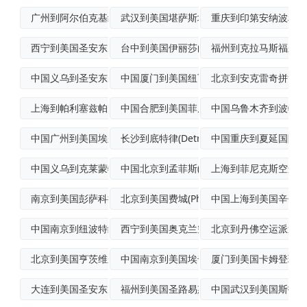
广州到阿尔伯克基经济空运
武汉到美国堪萨斯城(KansasCity
重庆到印第安纳波利斯(In
西宁到美国圣安东尼奥(SanAntoni
台中到美国伊丽莎白(Elizabeth)
福州到克拉马斯福尔斯
中国义乌到圣安东尼奥加急空运
中国厦门到美国纽瓦克集装箱运输
北京到安克雷奇拼货空
上海到帕利塞兹帕克LCL海运
中国合肥到美国菲尼克斯跨境海空联运
中国乌鲁木齐到波特兰(Po
中国广州到美国埃尔姆伍德帕克海空联运
长沙到底特律(Detroit)多式联运
中国重庆到夏延国际快
中国义乌到克莱蒙特(Claymont)国
中国北京到孟菲斯(Memphis)国际多
上海到菲尼克斯空运物
南京到美国彭萨科拉多式联运
北京到美国费城(Philadelphia
中国上海到美国辛辛那提(
中国南京到纽波特纽斯(NewportNe
西宁到美国奥克兰空运物流专线
北京到丹佛空运派送
北京到美国亨茨维尔(Huntsville
中国南京到美国埃奇穆尔跨境海空联运
厦门到美国卡姆登班轮
大连到美国圣安东尼奥空运物流专线
福州到美国圣路易斯优先空运
中国武汉到美国斯托克