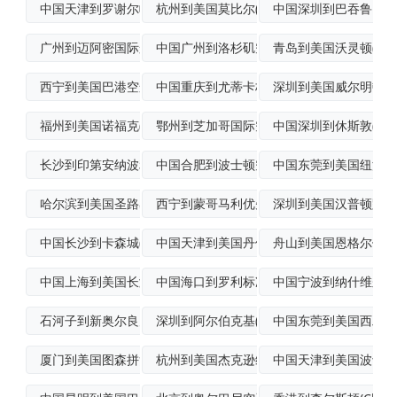
中国天津到罗谢尔帕克国际海运
杭州到美国莫比尔(Mobile)国际空运
中国深圳到巴吞鲁日(Bat
广州到迈阿密国际航空货运
中国广州到洛杉矶空运快递
青岛到美国沃灵顿(Walli
西宁到美国巴港空运
中国重庆到尤蒂卡标准空运
深圳到美国威尔明顿空
福州到美国诺福克(Norfolk)航空货
鄂州到芝加哥国际空运
中国深圳到休斯敦(Hou
长沙到印第安纳波利斯航空运输
中国合肥到波士顿空运派送
中国东莞到美国纽波特纽斯
哈尔滨到美国圣路易斯空运专线
西宁到蒙哥马利优先空运
深圳到美国汉普顿跨境
中国长沙到卡森城(CarsonCity)
中国天津到美国丹佛(Denver)空运
舟山到美国恩格尔伍德(E
中国上海到美国长滩(LongBeach)
中国海口到罗利标准空运
中国宁波到纳什维尔船
石河子到新奥尔良空运专线
深圳到阿尔伯克基(Albuquerque
中国东莞到美国西雅图(Se
厦门到美国图森拼货空运
杭州到美国杰克逊维尔(Jacksonvi
中国天津到美国波士顿(B