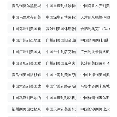
青岛到莫尔黑德城(MoreheadCit
中国重庆到纽波特纽斯国际海运
中国乌鲁木齐到美国洛杉矶
中国乌鲁木齐到美国安纳波利斯空运派送
中国深圳到博蒙特集装箱运输
天津到米德兰(Midlan
中国郑州到美国新奥尔良(NewOrlea
高雄到美国休斯敦国际多式联运
合肥到奥克兰(Oakla
中国广州到圣地亚哥(SanDiego)空
广州到美国旧金山(SanFrancisc
中国昆明到科珀斯克里
中国广州到美国尤蒂卡航空运输
中国台中到萨克拉门托轮船运输
广州到波卡特洛航空快
中国合肥到美国爱达荷福尔斯(IdahoF
广州到美国克利夫赛德帕克空海联运
长沙到美国蒙哥马利(Mo
青岛到美国洛杉矶航空货运
中国上海到美国彭萨科拉集装箱运输
中国上海到美国奥马哈
中国大连到美国达拉斯拼货空运
中国宁波到路易斯维尔(Louisvill
乌鲁木齐到卡森城(Carso
中国武汉到巴尔的摩空运物流专线
中国重庆到彭萨科拉国际多式联运
中国杭州到查尔斯顿(Cha
福州到美国拉勒米(Laramie)空运
中国天津到美国朴茨茅斯(Portsmou
中国长沙到莫比尔(Mob