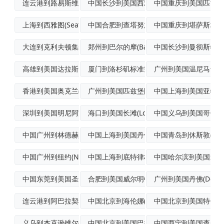
连云港到路易斯维尔(Louisville
中国长沙到美国西雅图国际空运专线
中国重庆到美国匹兹堡
上海到西雅图(Seattle)国际多式联
中国合肥到查塔努加国际空运
中国重庆到堪萨斯城(Kan
大连到克利夫顿集装箱运输
郑州到巴尔的摩(Baltimore)航空
中国长沙到曼彻斯特多
高雄到美国达拉斯门到门海运
厦门到洛杉矶标准空运
广州到美国温尼马卡航
香港到美国奥克兰(Oakland)多式联
广州到美国匹兹堡国际快递
中国上海到美国亚特兰
深圳到美国明尼阿波利斯FCL海运
海口到美国长滩(LongBeach)航空
中国义乌到美国哥伦比亚(
中国广州到林德赫斯特海运
中国上海到美国丹佛航空货运
中国青岛到休斯敦(Hou
中国广州到纽约(NewYork)船运
中国上海到底特律标准空运
中国哈尔滨到美国爱达
中国东莞到美国圣安东尼奥海运
合肥到美国威尔明顿经济空运
广州到美国丹佛(Denv
连云港到阿巴拉契科拉集装箱运输
中国北京到海伦娜(Helena)国际空运
中国北京到美国特伦顿(Tr
义乌到杰克逊维尔(Jacksonvill
中国北京到美国巴吞鲁日(BatonRou
中国西宁到美国查尔斯