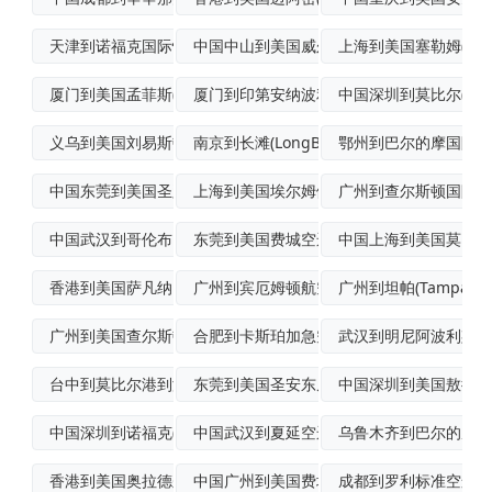
天津到诺福克国际快递
中国中山到美国威尔明顿(Wilmingt
上海到美国塞勒姆(Sal
厦门到美国孟菲斯(Memphis)飞机运
厦门到印第安纳波利斯海运
中国深圳到莫比尔(Mob
义乌到美国刘易斯顿空运
南京到长滩(LongBeach)班轮运输
鄂州到巴尔的摩国际快
中国东莞到美国圣路易斯(St.Louis
上海到美国埃尔姆伍德帕克(Elmwood
广州到查尔斯顿国际空
中国武汉到哥伦布国际多式联运
东莞到美国费城空运派送
中国上海到美国莫比尔(M
香港到美国萨凡纳FCL海运
广州到宾厄姆顿航空快递
广州到坦帕(Tampa)
广州到美国查尔斯顿(Charleston
合肥到卡斯珀加急空运
武汉到明尼阿波利斯(Min
台中到莫比尔港到港海运
东莞到美国圣安东尼奥(SanAntoni
中国深圳到美国敖德萨(O
中国深圳到诺福克(Norfolk)海运
中国武汉到夏延空运派送
乌鲁木齐到巴尔的摩(Balt
香港到美国奥拉德尔跨境海空联运
中国广州到美国费城(Philadelph
成都到罗利标准空运