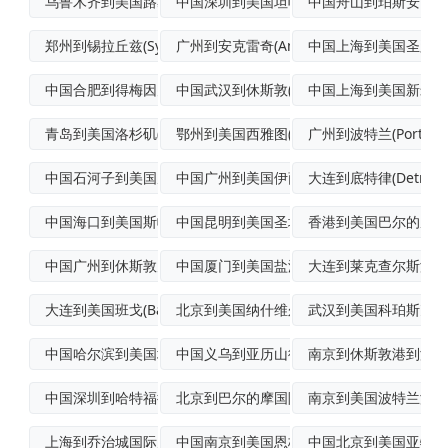
乌鲁木齐到美国路易斯维尔拼货空运
中国深圳到美国坦帕国际海空联运
中国舟山到珀斯安博伊(P
郑州到锡拉丘兹(Syracuse)门到门
广州到安克雷奇(Anchorage)航空
中国上海到美国圣路易斯(S
中国合肥到得梅因空运快递
中国武汉到休斯敦(Houston)空运快
中国上海到美国新米尔福德
青岛到美国洛杉矶(LosAngeles)
鄂州到美国西雅图(Seattle)普货空
广州到波特兰(Portla
中国石河子到美国威尔明顿(Wilming
中国广州到美国伊萨卡航空快递
大连到底特律(Detroit
中国海口到美国斯帕克斯标准空运
中国昆明到美国圣地亚哥(SanDiego
香港到美国巴尔的摩散
中国广州到休斯敦空运专线
中国厦门到美国盐湖城空运专线
大连到莱克查尔斯海洋
大连到美国班戈(Bangor)空运快递
北京到美国纳什维尔(Nashville)
武汉到美国科珀斯克里
中国哈尔滨到美国塔拉哈西国际航空货运
中国义乌到亚历山德里亚(Alexandr
南京到休斯敦港到港海
中国深圳到哈特福德(Hartford)空
北京到巴尔的摩国际航空货运
南京到美国波特兰海空
上海到乔治城国际空运
中国南京到美国恩格尔伍德(Englewo
中国北京到美国亚特兰