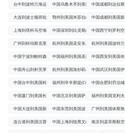
台中到波特兰海运
中国乌鲁木齐到美国萨凡纳(Savanna
中国成都到达拉斯国际
大连到波士顿班轮运输
鄂州到美国米苏拉(Missoula)飞机
中国成都到美国新奥尔
上海到塔科马空海联运
中国深圳到比灵斯(Billings)标准
中国西宁到罗利空运派
广州到科珀斯克里斯蒂空海联运
杭州到美国圣安东尼奥(SanAntoni
杭州到美国波特兰空运
中国宁波到帕特森(Paterson)跨境
中国福州到美国圣路易斯空运物流专线
中国西安到美国布里奇波特
中国舟山到朴茨茅斯(Portsmouth
杭州到美国洛杉矶标准空运
中国武汉到美国伊丽莎
中国台中到美国科珀斯克里斯蒂船运
福州到辛辛那提(Cincinnati)普
中国合肥到乔治城空运
中国厦门到美国长滩海上运输
中国北京到美国萨凡纳拼货空运
福州到美国克利夫兰(Clev
中国大连到美国新泽西海上运输
中国东莞到美国波卡特洛空运门到门专线
广州到美国休斯敦(Hou
连云港到美国汉普顿空海联运
中国上海到纽黑文(NewHaven)国际
南京到孟菲斯航空货运