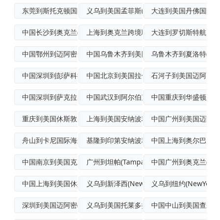
东莞到斯托克顿国际海运
义乌到美国孟菲斯(Memphis)空运
大连到美国丹佛国际空
中国长沙到奥克兰(Oakland)空运专
上海到奥克兰跨境联运
大连到罗切斯特航空运
中国鄂州到迈阿密空运快递
中国乌鲁木齐到美国杰克逊维尔空运门到门
乌鲁木齐到夏洛特(Charl
中国深圳到彭萨科拉海洋运输
中国北京到美国拉伯克(Lubbock)空
石河子到美国迈阿密飞
中国深圳到萨克拉门托(Sacrament
中国武汉到阿尔伯克基经济空运
中国重庆到华盛顿航空
重庆到美国休斯敦国际快递
上海到美国安纳波利斯(Annapolis
中国广州到美国迈阿密
舟山到卡尼国际海运
基隆到印第安纳波利斯国际海空联运
中国上海到奥尔巴尼国
中国南京到美国克里斯特尔里弗班轮运输
广州到坦帕(Tampa)船运
中国广州到奥克兰(Oak
中国上海到美国休斯敦(Houston)空
义乌到新泽西(NewJersey)空海联
义乌到纽约(NewYor
深圳到美国迈阿密(Miami)国际海空联
义乌到美国托莱多拼箱海运
中国中山到美国查尔斯