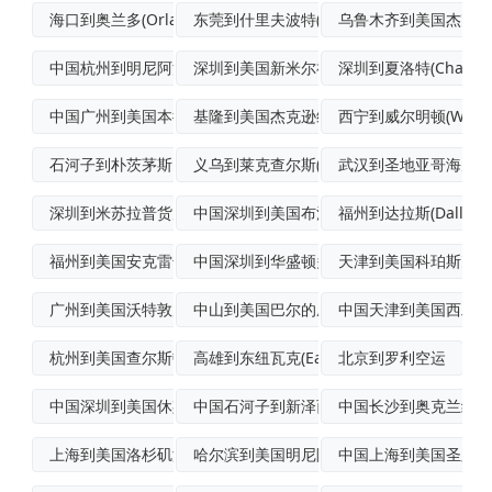
海口到奥兰多(Orlando)空海联运
东莞到什里夫波特(Shreveport)
乌鲁木齐到美国杰克逊维尔
中国杭州到明尼阿波利斯(Minneapo
深圳到美国新米尔福德拼箱海运
深圳到夏洛特(Charlot
中国广州到美国本德(Bend)空运门到门
基隆到美国杰克逊维尔FCL海运
西宁到威尔明顿(Wilmin
石河子到朴茨茅斯国际空运专线
义乌到莱克查尔斯(LakeCharles
武汉到圣地亚哥海空联
深圳到米苏拉普货空运
中国深圳到美国布法罗(Buffalo)海
福州到达拉斯(Dallas
福州到美国安克雷奇(Anchorage)
中国深圳到华盛顿多式联运
天津到美国科珀斯克里
广州到美国沃特敦空运物流专线
中山到美国巴尔的摩(Baltimore)
中国天津到美国西雅图(Se
杭州到美国查尔斯顿国际空运专线
高雄到东纽瓦克(EastNewark)海
北京到罗利空运
中国深圳到美国休斯敦跨境联运
中国石河子到新泽西空运快递
中国长沙到奥克兰经济
上海到美国洛杉矶海洋运输
哈尔滨到美国明尼阿波利斯国际快递
中国上海到美国圣路易