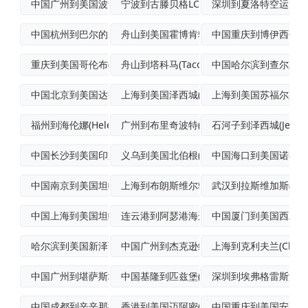
中国广州到美国波士顿(Boston)门到
宁波到古滕贝格LCL海运
深圳到夏洛特空运门到
中国杭州到巴尔的摩空运
舟山到美国霍博肯轮船运输
中国重庆到博伊西优先
重庆到美国哥伦布(Columbus)空运
舟山到塔科马(Tacoma)海上运输
中国哈尔滨到查尔斯顿
中国北京到美国达拉斯航空货运
上海到美国泽西城(JerseyCity)
上海到美国苏福尔斯普
福州到海伦娜(Helena)航空快递
广州到布里奇波特(Bridgeport)
石河子到泽西城(JerseyC
中国长沙到美国印第安纳波利斯空运专线
义乌到美国北伯根(NorthBergen
中国海口到美国诺福克(No
中国南京到美国坦帕(Tampa)航空运输
上海到布朗斯维尔轮船运输
武汉到拉斯维加斯(LasV
中国上海到美国坦帕(Tampa)空运快递
连云港到阿瑟港海运
中国厦门到美国西雅图
哈尔滨到美国新泽西空运物流专线
中国广州到杰克逊维尔(Jacksonvi
上海到克利夫兰(Clevel
中国广州到堪萨斯城(KansasCity
中国基隆到匹兹堡(Pittsburgh)
深圳到埃弗格雷斯港多
中国成都到辛辛那提国际快递
香港到美国迈阿密(Miami)海洋运输
中国重庆到美国安克雷奇(