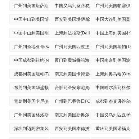
广州到美国堪萨斯城国际空运专线
中国义乌到圣路易斯普货空运
广州到美国帕塞伊克(Pas
中国中山到美国博伊西经济空运
西安到美国堪萨斯城空运门到门专线
中国大连到美国莫尔黑
中国中山到美国明尼阿波利斯(Minnea
上海到达拉斯(Dallas)普货空运
中国上海到美国朴茨茅斯(
广州到圣地亚哥(SanDiego)空运
广州到美国匹兹堡空运专线
广州到美国坦帕(Tamp
中国成都到纽约(NewYork)门到门空
厦门到费城拼箱海运
中国南京到美国波士顿(B
成都到美国坦帕(Tampa)航空货运
南京到美国卡姆登(Camden)国际海运
上海到奥马哈(Omaha
东莞到美国华盛顿门到门空运
合肥到圣安东尼奥(SanAntonio)
中国哈尔滨到格尔夫波
青岛到美国卡尼(Kearny)国际多式联
广州到巴吞鲁日FCL海运
成都到杰克逊维尔(Jackso
广州到美国格洛斯特城散货船运输
南京到美国新奥尔良国际空运专线
中国义乌到匹兹堡优先
深圳到迈阿密集装箱运输
西安到美国本德拼货空运
重庆到美国诺福克国际