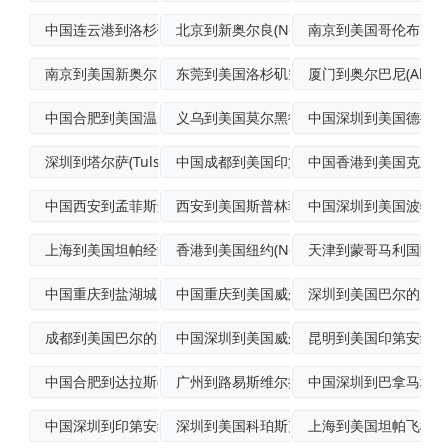
中国连云港到洛杉矶(LosAngeles
北京到新奥尔良(NewOrleans)门
南京到美国哥伦布多式
南京到美国新奥尔良(NewOrleans
东莞到美国洛杉矶空运专线
厦门到奥尔巴尼(Alban
中国合肥到美国温尼马卡(Winnemuc
义乌到美国莫尔黑德城航空货运
中国深圳到美国德拉瓦
深圳到塔尔萨(Tulsa)国际快递
中国成都到美国印第安纳波利斯(India
中国香港到美国克里斯
中国西安到孟菲斯航空货运
西安到美国斯普林菲尔德(Springfi
中国深圳到美国波特兰
上海到美国坦帕经济空运
香港到美国纽约(NewYork)空海联运
天津到蒙哥马利国际快
中国重庆到盐湖城国际多式联运
中国重庆到美国威尔明顿散货船运输
深圳到美国巴尔的摩优
成都到美国巴尔的摩跨境海空联运
中国深圳到美国威尔明顿(Wilmingt
昆明到美国印第安纳波
中国合肥到达拉斯(Dallas)国际海空
广州到路易斯维尔拼箱海运
中国深圳到巴拿马城集
中国深圳到印第安纳波利斯(Indiana
深圳到美国科珀斯克里斯蒂(CorpusC
上海到美国坦帕飞机运