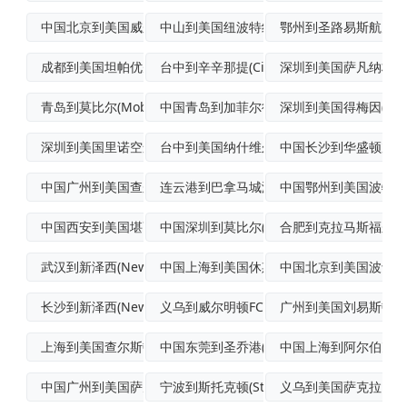
中国北京到美国威尔明顿标准空运
中山到美国纽波特纽斯国际多式联运
鄂州到圣路易斯航空货
成都到美国坦帕优先空运
台中到辛辛那提(Cincinnati)散
深圳到美国萨凡纳标准
青岛到莫比尔(Mobile)空运门到门专
中国青岛到加菲尔德(Garfield)班
深圳到美国得梅因(DesM
深圳到美国里诺空运
台中到美国纳什维尔(Nashville)
中国长沙到华盛顿加急
中国广州到美国查尔斯顿加急空运
连云港到巴拿马城港到港海运
中国鄂州到美国波特兰
中国西安到美国堪萨斯城(KansasCi
中国深圳到莫比尔(Mobile)跨境联运
合肥到克拉马斯福尔斯
武汉到新泽西(NewJersey)空运派
中国上海到美国休斯敦海运
中国北京到美国波士顿
长沙到新泽西(NewJersey)空运
义乌到威尔明顿FCL海运
广州到美国刘易斯顿(Lew
上海到美国查尔斯顿(Charleston
中国东莞到圣乔港(PortSt.Joe)
中国上海到阿尔伯克基(A
中国广州到美国萨凡纳(Savannah)
宁波到斯托克顿(Stockton)轮船运
义乌到美国萨克拉门托(S