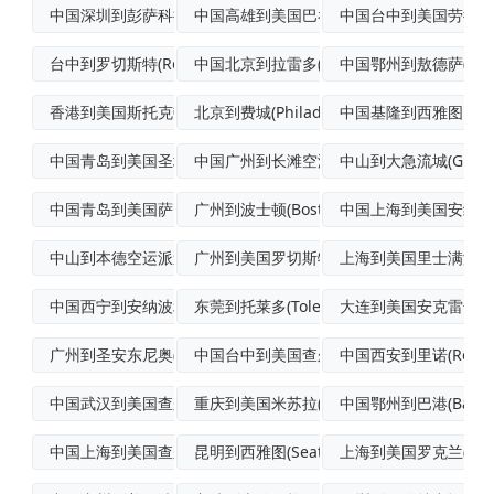
中国深圳到彭萨科拉(Pensacola)
中国高雄到美国巴吞鲁日(BatonRou
中国台中到美国劳德代尔堡
台中到罗切斯特(Rochester)FC
中国北京到拉雷多(Laredo)航空货运
中国鄂州到敖德萨(Ode
香港到美国斯托克顿海运
北京到费城(Philadelphia)标
中国基隆到西雅图国际
中国青岛到美国圣地亚哥航空运输
中国广州到长滩空海联运
中山到大急流城(GrandR
中国青岛到美国萨克拉门托空运快递
广州到波士顿(Boston)多式联运
中国上海到美国安纳波利斯
中山到本德空运派送
广州到美国罗切斯特(Rochester)
上海到美国里士满海空
中国西宁到安纳波利斯(Annapolis
东莞到托莱多(Toledo)集装箱运输
大连到美国安克雷奇(Anc
广州到圣安东尼奥(SanAntonio)
中国台中到美国查尔斯顿(Charlest
中国西安到里诺(Reno
中国武汉到美国查尔斯顿(Charlest
重庆到美国米苏拉(Missoula)国际
中国鄂州到巴港(BarHa
中国上海到美国查尔斯顿(Charlest
昆明到西雅图(Seattle)航空运输
上海到美国罗克兰(Rock