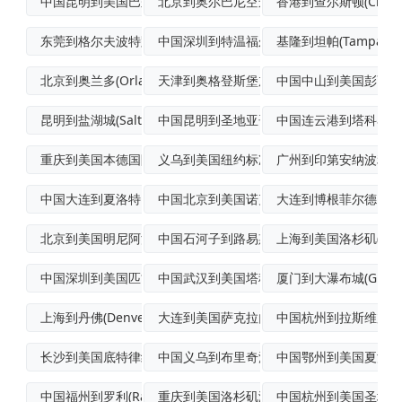
中国昆明到美国巴尔的摩优先空运
北京到奥尔巴尼空运门到门专线
香港到查尔斯顿(Charles
东莞到格尔夫波特跨境海空联运
中国深圳到特温福尔斯(TwinFalls
基隆到坦帕(Tampa)
北京到奥兰多(Orlando)空运派送
天津到奥格登斯堡加急空运
中国中山到美国彭萨科拉(
昆明到盐湖城(SaltLakeCity)
中国昆明到圣地亚哥空运专线
中国连云港到塔科马国
重庆到美国本德国际航空货运
义乌到美国纽约标准空运
广州到印第安纳波利斯(In
中国大连到夏洛特国际快递
中国北京到美国诺克斯维尔拼货空运
大连到博根菲尔德国际
北京到美国明尼阿波利斯(Minneapo
中国石河子到路易斯维尔(Louisvil
上海到美国洛杉矶(LosAn
中国深圳到美国匹兹堡加急空运
中国武汉到美国塔科马(Tacoma)国际
厦门到大瀑布城(GreatFa
上海到丹佛(Denver)航空运输
大连到美国萨克拉门托海上运输
中国杭州到拉斯维加斯(La
长沙到美国底特律经济空运
中国义乌到布里奇波特(Bridgepor
中国鄂州到美国夏洛特(Ch
中国福州到罗利(Raleigh)空运门到
重庆到美国洛杉矶海空联运
中国杭州到美国圣地亚