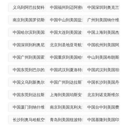
义乌到阿巴拉契科拉(Apalachico
中国福州到迈阿密(Miami)空运专线
中国深圳到奥克兰飞机
南京到美国罗切斯特(Rochester)
中国中山到美国盐湖城(SaltLakeC
广州到美国纳什维尔海
中国哈尔滨到美国堪萨斯城(KansasC
中国大连到美国波士顿加急空运
中国上海到美国杰克逊
中国深圳到利奥尼亚集装箱运输
北京到圣地亚哥航空货运
中国杭州到美国阿尔伯克基
中国广州到美国霍莫萨萨FCL海运
中国重庆到美国哈特福德(Hartford
中山到美国布朗斯维尔(Br
中国东莞到巴尔的摩标准空运
中国武汉到夏洛特门到门空运
中国武汉到美国坦帕国
中国义乌到新奥尔良空运派送
中国广州到达拉斯飞机运输
中国长沙到美国丹佛空
中国东莞到达拉斯空运派送
上海到美国珀斯安博伊(PerthAmbo
北京到诺克斯维尔空运
中国厦门到纳什维尔(Nashville)
南京到美国克利夫兰拼货空运
中国台中到美国费尔朗
长沙到奥马哈航空快递
青岛到美国纽波特纽斯(NewportNe
中国基隆到美国印第安