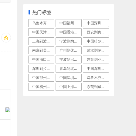
热门标签
乌鲁木齐到巴吞鲁日国际快递
中国福州到波士顿空运派送
中国深圳到锡拉丘兹(Syracuse)国
中国天津到杰克逊维尔跨境海空联运
中国香港到美国孟菲斯多式联运
西安到奥马哈拼货空运
上海到波士顿(Boston)空运门到门专
宁波到纳什维尔国际海运
中国哈尔滨到纽瓦克(Newark)空运物
南京到美国莫比尔(Mobile)空运物流
广州到休斯敦(Houston)LCL海运
武汉到萨克拉门托航空快递
中国海口到乔治城空海联运
宁波到巴吞鲁日(BatonRouge)空
东莞到亚特兰大航空运输
深圳到拉皮德城(RapidCity)标准
青岛到北伯根(NorthBergen)门
中国深圳到图森加急空运
中国鄂州到美国圣安东尼奥空运专线
中国深圳到美国古滕贝格(Guttenbe
乌鲁木齐到美国新泽西(NewJersey
中国福州到莫尔黑德城(MoreheadC
中国上海到迈阿密(Miami)船运
东莞到威尔明顿(Wilmington)经