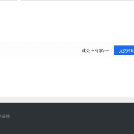
此处应有掌声~
提交评
定链接