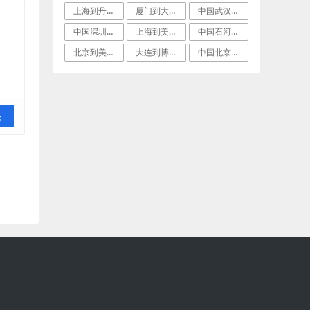
上海到丹佛(Denver)航空运输
厦门到大瀑布城(GreatFalls)空
中国武汉到美国塔科马(Tacoma)国际
中国深圳到美国匹兹堡加急空运
上海到美国洛杉矶(LosAngeles)
中国石河子到路易斯维尔(Louisvil
北京到美国明尼阿波利斯(Minneapo
大连到博根菲尔德国际海空联运
中国北京到美国诺克斯维尔拼货空运
论