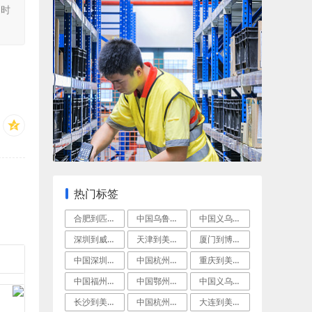
同时
热门标签
合肥到匹兹堡(Pittsburgh)国际
中国乌鲁木齐到美国诺福克空运
中国义乌到美国纽约国际海运
深圳到威尔明顿国际快递
天津到美国科珀斯克里斯蒂(CorpusC
厦门到博根菲尔德拼箱海运
中国深圳到美国皮奥里亚经济空运
中国杭州到美国圣地亚哥国际航空货运
重庆到美国洛杉矶海空联运
中国福州到罗利(Raleigh)空运门到
中国鄂州到美国夏洛特(Charlotte
中国义乌到布里奇波特(Bridgepor
长沙到美国底特律经济空运
中国杭州到拉斯维加斯(LasVegas)
大连到美国萨克拉门托海上运输