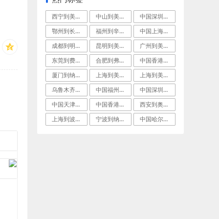
西宁到美国明尼阿波利斯门到门空运
中山到美国特伦顿(Trenton)经济空
中国深圳到里弗埃奇集装箱运输
鄂州到长滩(LongBeach)空运物流
福州到辛辛那提(Cincinnati)空
中国上海到美国恩格尔伍德拼箱海运
成都到明尼阿波利斯航空货运
昆明到美国堪萨斯城(KansasCity
广州到美国霍博肯(Hoboken)门到门
东莞到费城(Philadelphia)航
合肥到弗雷斯诺(Fresno)空运专线
中国香港到费城(Philadelphia
厦门到纳什维尔标准空运
上海到美国匹兹堡飞机运输
上海到美国杰克逊维尔(Jacksonvi
乌鲁木齐到巴吞鲁日国际快递
中国福州到波士顿空运派送
中国深圳到锡拉丘兹(Syracuse)国
中国天津到杰克逊维尔跨境海空联运
中国香港到美国孟菲斯多式联运
西安到奥马哈拼货空运
上海到波士顿(Boston)空运门到门专
宁波到纳什维尔国际海运
中国哈尔滨到纽瓦克(Newark)空运物